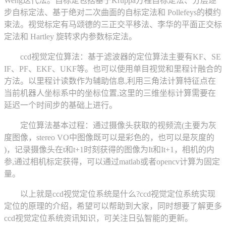
Weng迭代法。自标定包括基于Kruppa方程自标定法、分层逐
步自标定法、基于绝对二次曲面的自标定法和 Pollefeys的模约
束法。视觉标定有马颂德的三正交平移法、李华的平面正交标
定法和 Hartley 旋转求内参数标定法。
ccd视觉定位算法：基于滤波器的定位算法主要有KF、SE
IF、PF、EKF、UKF等。也可以使用单目视觉和里程计融合的
方法。以里程计读数作为辅助信息,利用三角法计算特征点在
当前机器人坐标系中的坐标位置,这里的三维坐标计算需要在
延迟一个时间步的基础上进行。
定位算法基本过程：通过摄像头获取的视频流(主要为灰
度图像，stereo VO中图像既可以是彩色的，也可以是灰度的
)，记录摄像头在t和t+1时刻获得的图像为It和It+1，相机的内
参,通过相机标定获得，可以通过matlab或者opencv计算为固定
量。
以上就是ccd视觉定位系统是什么?ccd视觉定位系统实现
定位的原理的介绍，希望可以帮助到大家，同时想要了解更多
ccd视觉定位系统资讯知识，可关注日弘智能的更新。