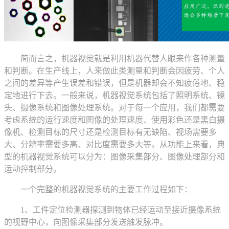
简而言之，机器视觉就是利用机器代替人眼来作各种测量
和判断。在生产线上，人来做此类测量和判断会因疲劳、个人
之间的差异等产生误差和错误，但是机器却会不知疲倦地、稳
定地进行下去。一般来说，机器视觉系统包括了照明系统、镜
头、摄像系统和图像处理系统。对于每一个应用，我们都需要
考虑系统的运行速度和图像的处理速度、使用彩色还是黑白摄
像机、检测目标的尺寸还是检测目标有无缺陷、视场需要多
大、分辨率需要多高、对比度需要多大等。从功能上来看，典
型的机器视觉系统可以分为：图像采集部分、图像处理部分和
运动控制部分。
一个完整的机器视觉系统的主要工作过程如下：
1、工件定位检测器探测到物体已经运动至接近摄像系统
的视野中心，向图像采集部分发送触发脉冲。