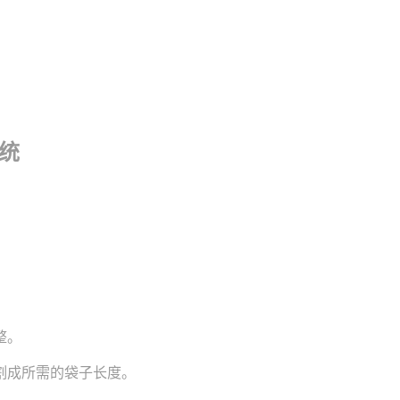
统
整。
割成所需的袋子长度。